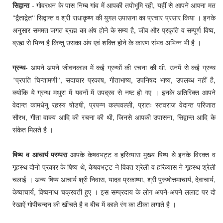
सिद्वान्त
- गोवरधन के पास निम्ब गांव में आपकी तपोभूमि रही, यहीं से आपने आपना मत
‘‘द्वैताद्वेत‘‘ सिद्वान्त व श्री राधाकृष्ण की युगल उपासना का प्रचार प्रसार किया । इनके
अनुसार सममत जगत ब्रह्म का अंष होने के सम्य है, जीव और प्रकृति व सम्पूर्ण विष्व,
ब्रह्म से भिन्न है किन्तु उसका अंष एवं शक्ति होने के कारण संभव अभिन्न भी है ।
ग्रन्थ
- आपने अपने जीवनकाल में कई ग्रन्थों की रचना की थी, उनमें से कई ग्रन्थ
‘‘प्रपति चिन्तामणी‘‘, सदाचार प्रकाष, गीताभाष्य, उपनिषद भाष्य, उपलब्ध नहीं है,
क्योंकि ये ग्रन्थ मथुरा में यवनों में उपद्रव से नष्ट हो गए । इनके अतिरिक्त आपने
वेदान्त कामधेनु रहस्य षोडषी, प्रपन्न कल्पवल्ली, प्रातः स्तवराज वेदान्त परिजात
सौरभ, गीता वाक्य आदि की रचना की थी, जिनसे आपकी उपासना, सिद्वान्त आदि के
संकेत मिलते है ।
षिष्य व आचार्य परम्परा
आपके केषवभट्ट व हरिव्यास मुख्य षिष्य थे इनके विरक्त व
गृहस्थ दोनो प्रकार के षिष्य थे, केषवभट्ट ने विक्त श्रेली व हरिव्यास ने गृहस्थ श्रेली
चलाई । अन्य षिष्य आचार्य श्री निवास, यादव प्रकाष्या, श्री पुरूषोत्तमाचार्य, देवाचार्य,
केष्वाचार्य, विष्वनाथ चक्रवती हुए । इस सम्प्रदाय के लोग अपने-अपने ललाट पर दो
रेखाऐं गोपीचन्दन की खींचते है व बीच में काले रंग का टीका लगाते है ।