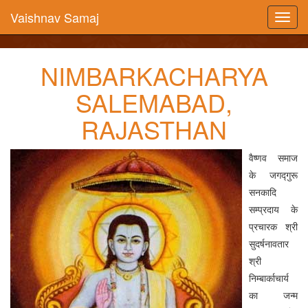
Vaishnav Samaj
NIMBARKACHARYA
SALEMABAD,
RAJASTHAN
वैष्णव समाज
के जगद्गुरू
सनकादि
सम्प्रदाय के
प्रचारक श्री
सुदर्षनावतार
श्री
निम्बार्काचार्य
का जन्म