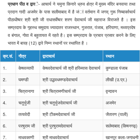
प्रधान पीठ व द्वार
े- आचार्य ने यमुना किनारे ध्रुव क्षेत्र में मुख्य मंदिर बनवाया तथा
प्रदान गादी अजमेर के पास सलीमाबाद में है जंां वर्तमान में जगद् गुरू निम्बार्काचार्य
पीठाधीष्वर श्री श्री जी राधासर्वेष्वर शरण देवाचार्य जी महाराज विराजते है । इस
सम्प्रदाय के गृहस्थ समुदाय ज्यादातर राजस्थान, गुजरात, पंजाब, हरियाणा, मध्यप्रदेष
व बंगाल, गोवा में बहुतायत में रहते है। इस सम्प्रदाय के प्रचार प्रसार करने के लिए
भारत में बारह (12) द्वारे निम्न स्थानों पर स्थापित है ।
क्र.सं.
गौत्र
द्वाराचार्य
स्थान
1.
केषवव्यापी
केषवदेवाचार्य जी श्री हरिब्यास देवाचार्य
कुण्डाला पंजाब
2.
घमण्डी
श्री उद्धवधमण्डदेवाचार्य
लीखी (उ.प्र.)
3.
चित्रानागा
श्री चित्रामणीचार्य जी
वृन्दावन
4.
चतुर्भुजी
श्री चतुर्भुजदेवाचार्य जी
अजमेर
5.
तत्ववेदी
श्री टीकमदेवाचार्य जी
जैतारण (पाली)
6.
परषुराम जी
श्री पुरषुरामदेवाचार्य
सलेमाबाद (किषनगढ़)
7.
माधवकाणी
श्री माधवदेवाचार्य
खानपुर कला-जगाधनी